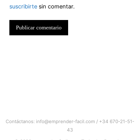
suscribirte
sin comentar.
Contáctanos:
info@emprender-facil.com
/
+34 670-21-51-
43