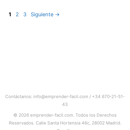
Página
Página
Página
1
2
3
Siguiente
→
Contáctanos:
info@emprender-facil.com
/
+34 670-21-51-
43
© 2026
emprender-facil.com
. Todos los Derechos
Reservados. Calle Santa Hortensia 46c, 28002 Madrid.