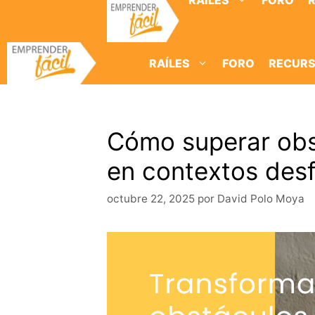
RAÍLES
FORO
Saltar
al
contenido
RAÍLES
FORO
RECUR
Cómo superar obs
en contextos des
octubre 22, 2025
por
David Polo Moya