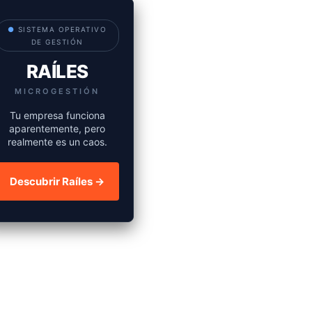
●
SISTEMA OPERATIVO
DE GESTIÓN
RAÍLES
MICROGESTIÓN
Tu empresa funciona
aparentemente, pero
realmente es un caos.
Descubrir Raíles →