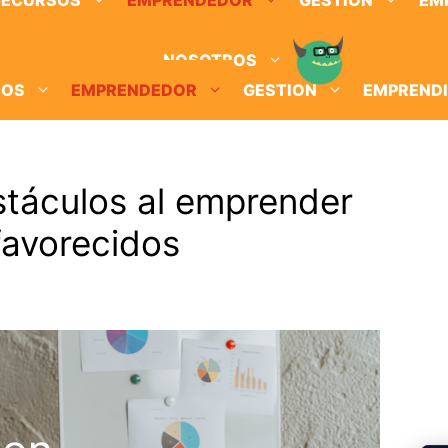
RECURSOS
EMPRENDEDOR
GESTION
EM
NOSOTROS
SOS
EMPRENDEDOR
GESTION
EMPREND
táculos al emprender
favorecidos