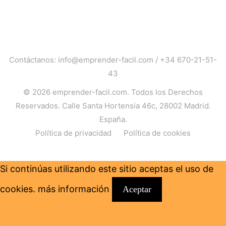
Contáctanos:
info@emprender-facil.com
/
+34 670-21-51-
43
© 2026
emprender-facil.com
. Todos los Derechos
Reservados. Calle Santa Hortensia 46c, 28002 Madrid.
España.
Política de privacidad
Política de cookies
Si continúas utilizando este sitio aceptas el uso de
cookies.
más información
Aceptar