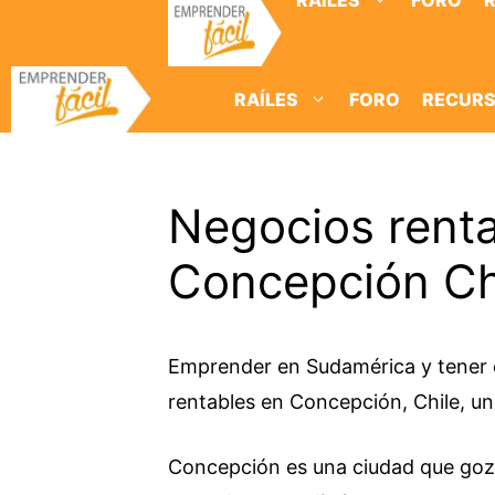
RAÍLES
FORO
Saltar
al
contenido
RAÍLES
FORO
RECUR
Negocios rent
Concepción Ch
Emprender en Sudamérica y tener éx
rentables en Concepción, Chile, u
Concepción es una ciudad que go