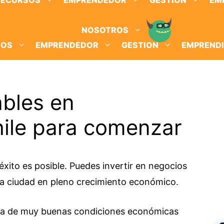
RECURSOS
EMPRENDEDOR
GESTION
EM
NOSOTROS
SOS
EMPRENDEDOR
GESTION
EMPREND
ables en
ile para comenzar
ito es posible. Puedes invertir en negocios
na ciudad en pleno crecimiento económico.
za de muy buenas condiciones económicas