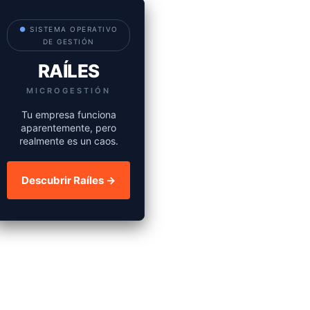
●
SISTEMA OPERATIVO
DE GESTIÓN
RAÍLES
MICROGESTIÓN
Tu empresa funciona
aparentemente, pero
realmente es un caos.
Descubrir Raíles →