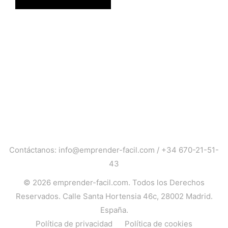
Contáctanos:
info@emprender-facil.com
/
+34 670-21-51-
43
© 2026
emprender-facil.com
. Todos los Derechos
Reservados. Calle Santa Hortensia 46c, 28002 Madrid.
España.
Política de privacidad
Política de cookies