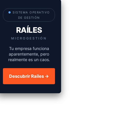
●
SISTEMA OPERATIVO
DE GESTIÓN
RAÍLES
MICROGESTIÓN
Tu empresa funciona
aparentemente, pero
realmente es un caos.
Descubrir Raíles →