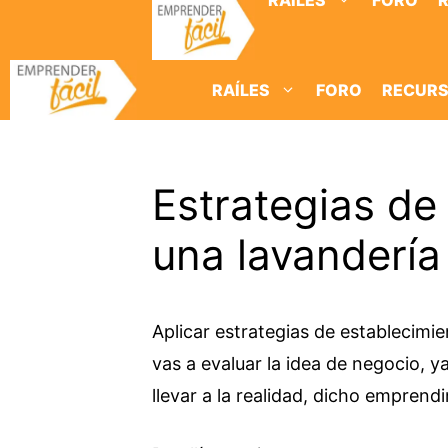
RAÍLES
FORO
Saltar
al
contenido
RAÍLES
FORO
RECUR
Estrategias de
una lavandería 
Aplicar estrategias de establecimi
vas a evaluar la idea de negocio, y
llevar a la realidad, dicho emprend