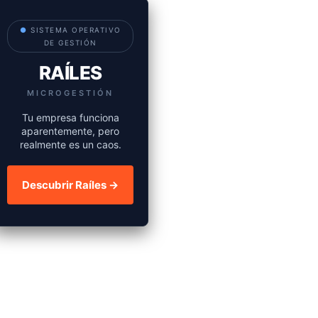
●
SISTEMA OPERATIVO
DE GESTIÓN
RAÍLES
MICROGESTIÓN
Tu empresa funciona
aparentemente, pero
realmente es un caos.
Descubrir Raíles →