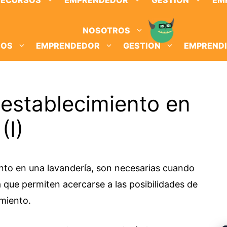
RECURSOS
EMPRENDEDOR
GESTION
EM
NOSOTROS
SOS
EMPRENDEDOR
GESTION
EMPREND
 establecimiento en
(I)
ento en una lavandería, son necesarias cuando
a que permiten acercarse a las posibilidades de
imiento.