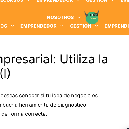
RECURSOS
EMPRENDEDOR
GESTION
EM
NOSOTROS
SOS
EMPRENDEDOR
GESTION
EMPREND
resarial: Utiliza la
(I)
deseas conocer si tu idea de negocio es
una buena herramienta de diagnóstico
 de forma correcta.