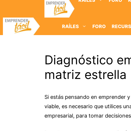
RAÍLES
FORO
Saltar
al
contenido
RAÍLES
FORO
RECUR
Diagnóstico emp
matriz estrella 
Si estás pensando en emprender y 
viable, es necesario que utilices 
empresarial, para tomar decisiones