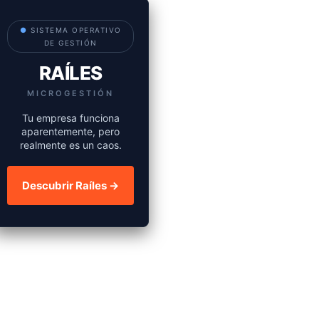
●
SISTEMA OPERATIVO
DE GESTIÓN
RAÍLES
MICROGESTIÓN
Tu empresa funciona
aparentemente, pero
realmente es un caos.
Descubrir Raíles →