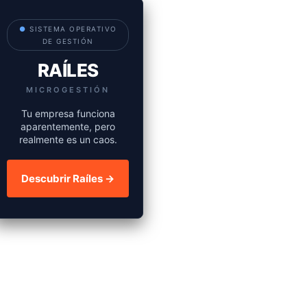
●
SISTEMA OPERATIVO
DE GESTIÓN
RAÍLES
MICROGESTIÓN
Tu empresa funciona
aparentemente, pero
realmente es un caos.
Descubrir Raíles →