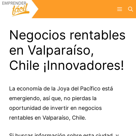
Saltar
Menú
al
contenido
Negocios rentables
en Valparaíso,
Chile ¡Innovadores!
La economía de la Joya del Pacífico está
emergiendo, así que, no pierdas la
oportunidad de invertir en negocios
rentables en Valparaíso, Chile.
Si buscas información sobre esta ciudad y