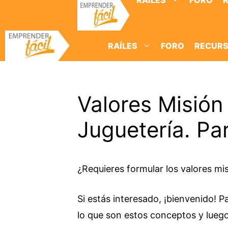
RAÍLES
FORO
Saltar
al
contenido
RAÍLES
FORO
RECUR
Valores Misión
Juguetería. Par
¿Requieres formular los valores mis
Si estás interesado, ¡bienvenido! P
lo que son estos conceptos y lue