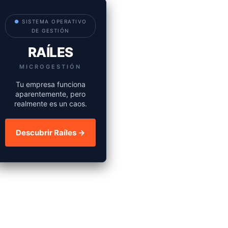
●
SISTEMA OPERATIVO
DE GESTIÓN
RAÍLES
MICROGESTIÓN
Tu empresa funciona
aparentemente, pero
realmente es un caos.
Descubrir Raíles →