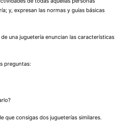
ctividades de todas aquellas personas
ería; y, expresan las normas y guías básicas
n de una juguetería enuncian las características
es preguntas:
arlo?
e que consigas dos jugueterías similares.