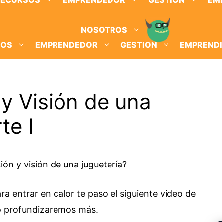
RECURSOS
EMPRENDEDOR
GESTION
EM
NOSOTROS
SOS
EMPRENDEDOR
GESTION
EMPREND
 y Visión de una
te I
ión y visión de una juguetería?
ara entrar en calor te paso el siguiente video de
go profundizaremos más.