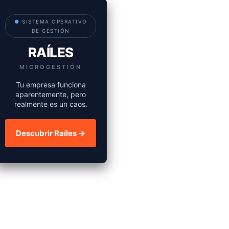
●
SISTEMA OPERATIVO
DE GESTIÓN
RAÍLES
MICROGESTIÓN
Tu empresa funciona
aparentemente, pero
realmente es un caos.
Descubrir Raíles →