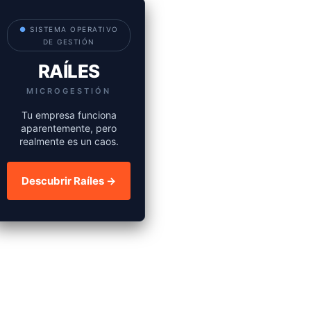
●
SISTEMA OPERATIVO
DE GESTIÓN
RAÍLES
MICROGESTIÓN
Tu empresa funciona
aparentemente, pero
realmente es un caos.
Descubrir Raíles →