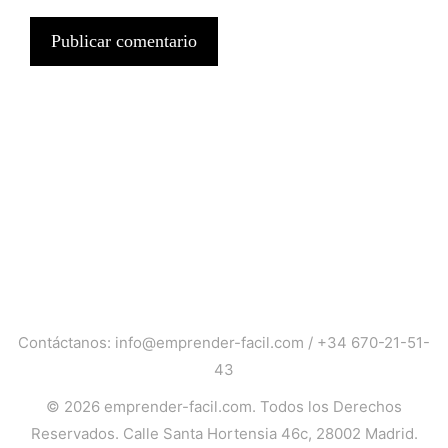
Contáctanos:
info@emprender-facil.com
/
+34 670-21-51-
43
© 2026
emprender-facil.com
. Todos los Derechos
Reservados. Calle Santa Hortensia 46c, 28002 Madrid.