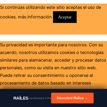
Si continúas utilizando este sitio aceptas el uso de
cookies.
más información
Aceptar
Su privacidad es importante para nosotros. Con su
acuerdo, nosotros utilizamos cookies o tecnologías
similares para alamacenar, acceder y procesar datos
personales, como su visita en nuestro sitio web.
Puede retirar su consentimiento u oponerse al
procesamiento de datos basado en intereses
legítimos en cualquier momento, haciendo clic en
RAÍLES
Política de cookies
. Nosotros hacemos el siguiente
Descubrir Raíles →
MICROGESTIÓN
tratamiento de datos: Almacenar o acceder a