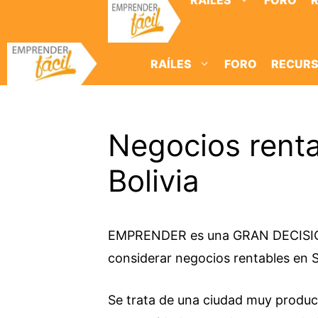
RAÍLES
FORO
Saltar
al
contenido
RAÍLES
FORO
RECUR
Negocios renta
Bolivia
EMPRENDER es una GRAN DECISIÓN, 
considerar negocios rentables en S
Se trata de una ciudad muy product