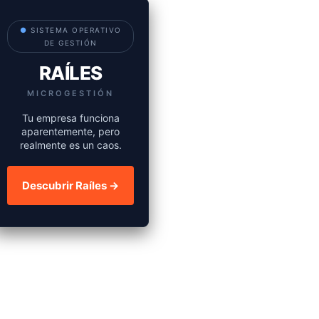
●
SISTEMA OPERATIVO
DE GESTIÓN
RAÍLES
MICROGESTIÓN
Tu empresa funciona
aparentemente, pero
realmente es un caos.
Descubrir Raíles →