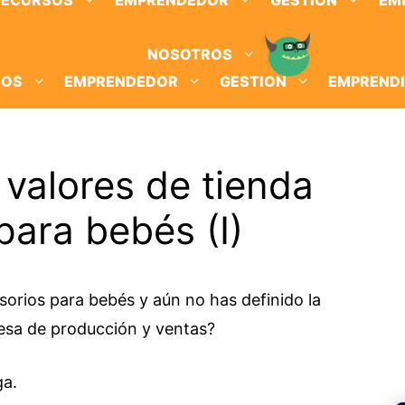
RECURSOS
EMPRENDEDOR
GESTION
EM
NOSOTROS
SOS
EMPRENDEDOR
GESTION
EMPREND
 valores de tienda
para bebés (I)
orios para bebés y aún no has definido la
resa de producción y ventas?
ga.