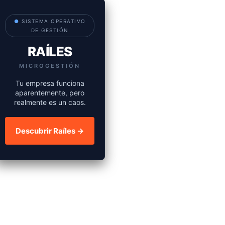
●
SISTEMA OPERATIVO
DE GESTIÓN
RAÍLES
MICROGESTIÓN
Tu empresa funciona
aparentemente, pero
realmente es un caos.
Descubrir Raíles →