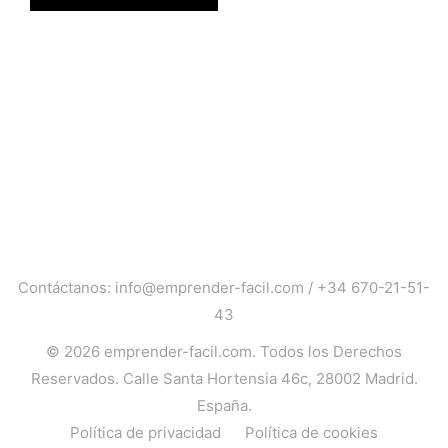
Contáctanos:
info@emprender-facil.com
/
+34 670-21-51-
43
© 2026
emprender-facil.com
. Todos los Derechos
Reservados. Calle Santa Hortensia 46c, 28002 Madrid.
España.
Política de privacidad
Política de cookies