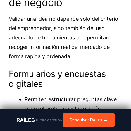
de negocio
Validar una idea no depende solo del criterio
del emprendedor, sino también del uso
adecuado de herramientas que permitan
recoger información real del mercado de
forma rápida y ordenada.
Formularios y encuestas
digitales
Permiten estructurar preguntas clave
sobre el problema y la solución.
Facilitan la recolección de datos en
RAÍLES
Descubrir Raíles →
MICROGESTIÓN
poco tiempo.