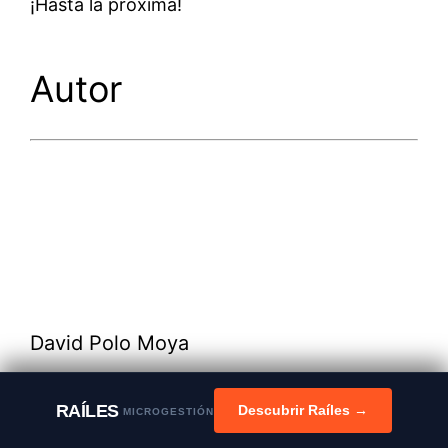
¡Hasta la próxima!
Autor
David Polo Moya
Nacido en Madrid, de 46 años. Licenciado en
RAÍLES
Descubrir Raíles →
MICROGESTIÓN
Business por la Universidad de Portsmouth