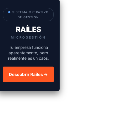
●
SISTEMA OPERATIVO
DE GESTIÓN
RAÍLES
MICROGESTIÓN
Tu empresa funciona
aparentemente, pero
realmente es un caos.
Descubrir Raíles →