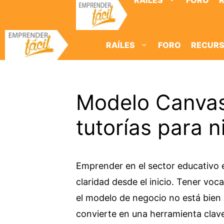
RAÍLES
FORO
Saltar
al
contenido
RAÍLES
FORO
RECUR
Modelo Canvas
tutorías para 
Emprender en el sector educativo 
claridad desde el inicio. Tener voc
el modelo de negocio no está bien 
convierte en una herramienta clav