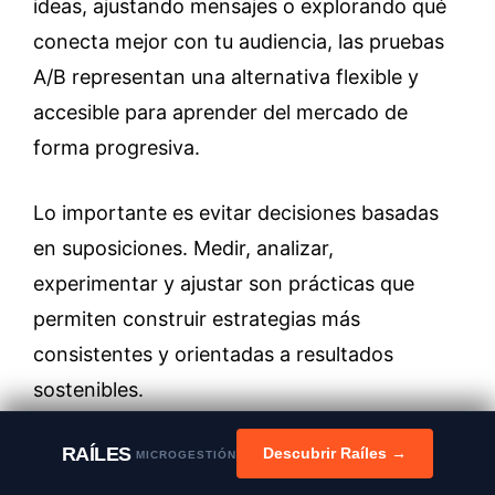
ideas, ajustando mensajes o explorando qué
conecta mejor con tu audiencia, las pruebas
A/B representan una alternativa flexible y
accesible para aprender del mercado de
forma progresiva.
Lo importante es evitar decisiones basadas
en suposiciones. Medir, analizar,
experimentar y ajustar son prácticas que
permiten construir estrategias más
consistentes y orientadas a resultados
sostenibles.
RAÍLES
Ahora queremos conocer tu experiencia.
Descubrir Raíles →
MICROGESTIÓN
¿Cuál de estas alternativas consideras más