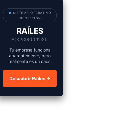
●
SISTEMA OPERATIVO
DE GESTIÓN
RAÍLES
MICROGESTIÓN
Tu empresa funciona
aparentemente, pero
realmente es un caos.
Descubrir Raíles →