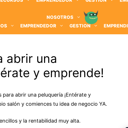
RECURSOS
EMPRENDEDOR
GESTION
EM
NOSOTROS
SOS
EMPRENDEDOR
GESTION
EMPREND
a abrir una
térate y emprende!
 para abrir una peluquería ¡Entérate y
io salón y comiences tu idea de negocio YA.
ncillos y la rentabilidad muy alta.