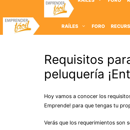
RAÍLES
FORO
Saltar
al
contenido
RAÍLES
FORO
RECUR
Requisitos par
peluquería ¡En
Hoy vamos a conocer los requisitos
Emprende! para que tengas tu prop
Verás que los requerimientos son se