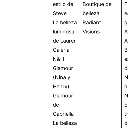
estilo de
Boutique de
F
Steve
belleza
e
La belleza
Radiant
g
luminosa
Visions
A
de Lauren
A
Galería
B
N&H
e
Glamour
d
(Nina y
N
Henry)
n
Glamour
N
de
E
Gabriella
t
La belleza
d