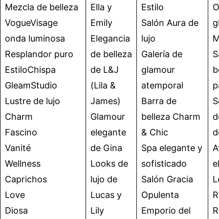
Mezcla de belleza
Ella y
Estilo
O
VogueVisage
Emily
Salón Aura de
g
onda luminosa
Elegancia
lujo
M
Resplandor puro
de belleza
Galería de
S
EstiloChispa
de L&J
glamour
b
GleamStudio
(Lila &
atemporal
p
Lustre de lujo
James)
Barra de
S
Charm
Glamour
belleza Charm
d
Fascino
elegante
& Chic
d
Vanité
de Gina
Spa elegante y
A
Wellness
Looks de
sofisticado
e
Caprichos
lujo de
Salón Gracia
L
Love
Lucas y
Opulenta
R
Diosa
Lily
Emporio del
R