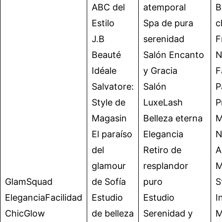
ABC del
atemporal
B
Estilo
Spa de pura
c
J.B
serenidad
F
Beauté
Salón Encanto
N
Idéale
y Gracia
F
Salvatore:
Salón
P
Style de
LuxeLash
P
Magasin
Belleza eterna
M
El paraíso
Elegancia
N
del
Retiro de
A
glamour
resplandor
M
GlamSquad
de Sofía
puro
S
EleganciaFacilidad
Estudio
Estudio
I
ChicGlow
de belleza
Serenidad y
M