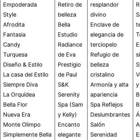
Empoderada
Retiro de
resplandor
R
Style
belleza
divino
S
Afrodita
Bella
Enclave de
t
Fantasia
Estudio
elegancia de
T
Candy
Radiance
terciopelo
E
Turquesa
de Eva
Refugio de
s
Diseño & Estilo
Prestigio
belleza
S
La casa del Estilo
de Paul
cristalino
V
Siempre Diva
S&K
Armonía y alta
y
La Orquídea
Serenity
apariencia
B
Bella Flor
Spa (Sam
Spa Reflejos
B
Nueva Era
y Kelly)
Deslumbrantes
Á
Monte Olimpo
Encanto
Salón
A
Simplemente Bella
elegante
Serenidad
E