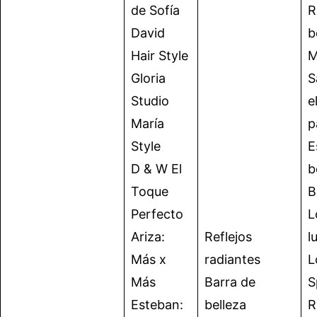
de Sofía
R
David
b
Hair Style
M
Gloria
S
Studio
e
María
p
Style
E
D & W El
b
Toque
B
Perfecto
L
Ariza:
Reflejos
l
Más x
radiantes
L
Más
Barra de
S
Esteban:
belleza
R