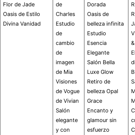
Flor de Jade
de
Dorada
R
Oasis de Estilo
Charles
Oasis de
R
Divina Vanidad
Estudio
belleza infinita
J
de
Estudio
V
cambio
Esencia
&
de
Elegante
E
imagen
Salón Bella
d
de Mia
Luxe Glow
B
Visiones
Retiro de
S
de Vogue
belleza Opal
M
de Vivian
Grace
M
Salón
Encanto y
C
elegante
glamour sin
c
y con
esfuerzo
C