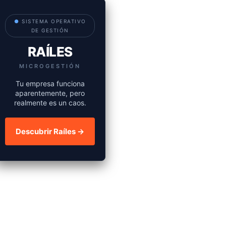
●
SISTEMA OPERATIVO
DE GESTIÓN
RAÍLES
MICROGESTIÓN
Tu empresa funciona
aparentemente, pero
realmente es un caos.
Descubrir Raíles →