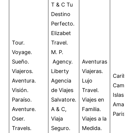
T & C Tu
Destino
Perfecto.
Elizabet
Tour.
Travel.
Voyage.
M. P.
Sueño.
Agency.
Aventuras
Viajeros.
Liberty
Viajeras.
CaribeX
Aventura.
Agencia
Lujo
CaminoI
Visión.
de Viajes
Travel.
IslasMe
Paraíso.
Salvatore.
Viajes en
Amazoni
Aventure.
A & C,
Familia.
ParisEn
Oser.
Viaja
Viajes a la
Travels.
Seguro.
Medida.