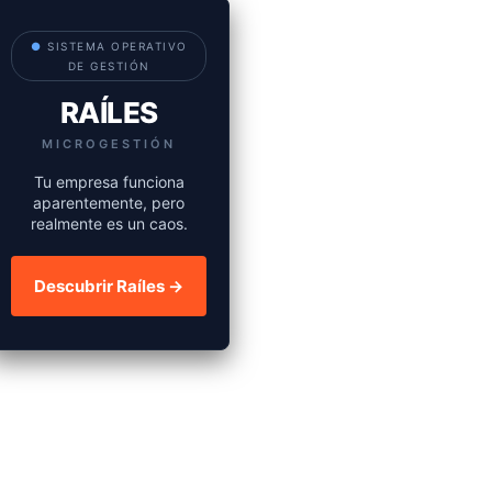
●
SISTEMA OPERATIVO
DE GESTIÓN
RAÍLES
MICROGESTIÓN
Tu empresa funciona
aparentemente, pero
realmente es un caos.
Descubrir Raíles →