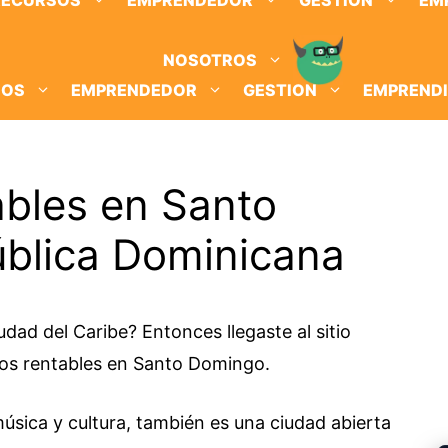
RECURSOS
EMPRENDEDOR
GESTION
EM
NOSOTROS
SOS
EMPRENDEDOR
GESTION
EMPREND
ables en Santo
blica Dominicana
dad del Caribe? Entonces llegaste al sitio
ios rentables en Santo Domingo.
sica y cultura, también es una ciudad abierta