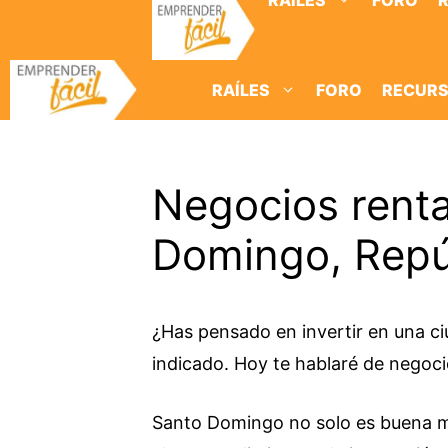
RAÍLES
FORO
Saltar
al
contenido
RAÍLES
FORO
RECUR
Negocios rent
Domingo, Repú
¿Has pensado en invertir en una ciu
indicado. Hoy te hablaré de negoc
Santo Domingo no solo es buena mú