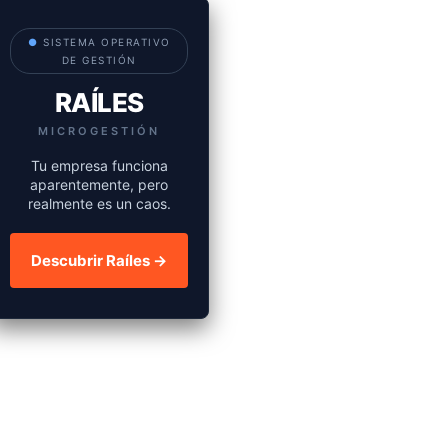
●
SISTEMA OPERATIVO
DE GESTIÓN
RAÍLES
MICROGESTIÓN
Tu empresa funciona
aparentemente, pero
realmente es un caos.
Descubrir Raíles →