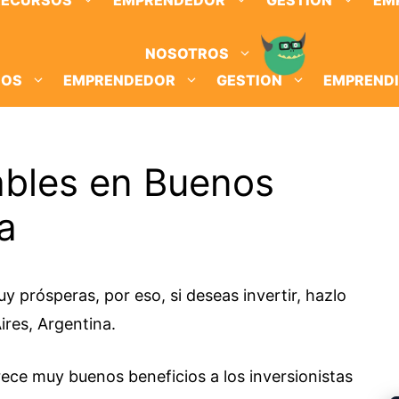
RECURSOS
EMPRENDEDOR
GESTION
EM
NOSOTROS
SOS
EMPRENDEDOR
GESTION
EMPREND
ables en Buenos
a
 prósperas, por eso, si deseas invertir, hazlo
res, Argentina.
ece muy buenos beneficios a los inversionistas