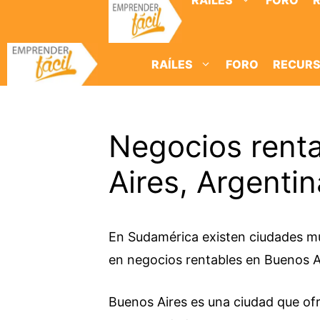
RAÍLES
FORO
Saltar
al
contenido
RAÍLES
FORO
RECUR
Negocios rent
Aires, Argentin
En Sudamérica existen ciudades muy
en negocios rentables en Buenos Ai
Buenos Aires es una ciudad que ofr