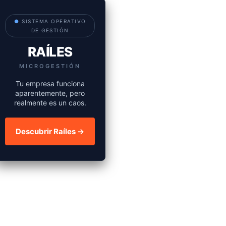
●
SISTEMA OPERATIVO
DE GESTIÓN
RAÍLES
MICROGESTIÓN
Tu empresa funciona
aparentemente, pero
realmente es un caos.
Descubrir Raíles →