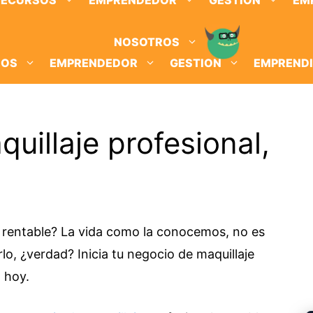
RECURSOS
EMPRENDEDOR
GESTION
EM
NOSOTROS
SOS
EMPRENDEDOR
GESTION
EMPREND
uillaje profesional,
l rentable? La vida como la conocemos, no es
lo, ¿verdad? Inicia tu negocio de maquillaje
a hoy.