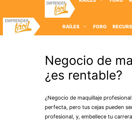
RAÍLES
FORO
Saltar
al
contenido
RAÍLES
FORO
RECUR
Negocio de maq
¿es rentable?
¿Negocio de maquillaje profesiona
perfecta, pero tus cejas pueden ser
profesional, y, embellece tu carrer