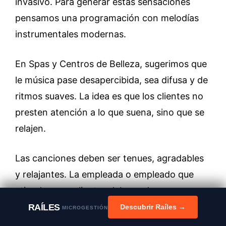
invasivo. Para generar estas sensaciones
pensamos una programación con melodías
instrumentales modernas.
En Spas y Centros de Belleza, sugerimos que
le música pase desapercibida, sea difusa y de
ritmos suaves. La idea es que los clientes no
presten atención a lo que suena, sino que se
relajen.
Las canciones deben ser tenues, agradables
y relajantes. La empleada o empleado que
atiende a sus clientes debe poder expresarse
mientras peina, hace un masaje o realiza una
RAÍLES
Descubrir Raíles →
MICROGESTIÓN
limpieza facial, sin que la melodía prevalezca