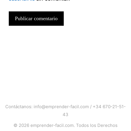
Contáctanos:
info@emprender-facil.com
/
+34 670-21-51-
43
© 2026
emprender-facil.com
. Todos los Derechos