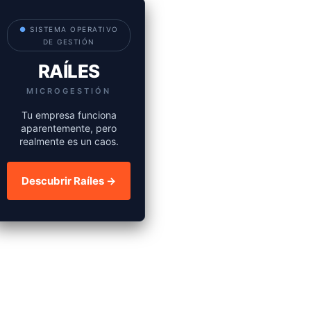
●
SISTEMA OPERATIVO
DE GESTIÓN
RAÍLES
MICROGESTIÓN
Tu empresa funciona
aparentemente, pero
realmente es un caos.
Descubrir Raíles →