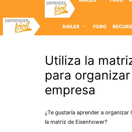
RAÍLES
FORO
Saltar
al
contenido
RAÍLES
FORO
RECUR
Utiliza la matr
para organizar
empresa
¿Te gustaría aprender a organizar 
la matriz de Eisenhower?