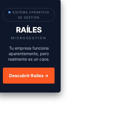
●
SISTEMA OPERATIVO
DE GESTIÓN
RAÍLES
MICROGESTIÓN
Tu empresa funciona
aparentemente, pero
realmente es un caos.
Descubrir Raíles →