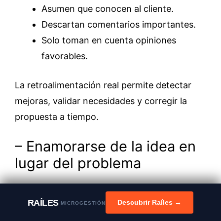
Asumen que conocen al cliente.
Descartan comentarios importantes.
Solo toman en cuenta opiniones
favorables.
La retroalimentación real permite detectar
mejoras, validar necesidades y corregir la
propuesta a tiempo.
– Enamorarse de la idea en
lugar del problema
Uno de los errores más comunes es
RAÍLES
Descubrir Raíles →
enfocarse en defender una idea, aunque el
MICROGESTIÓN
mercado muestre otra realidad.