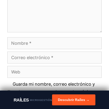
Nombre
Correo
electrónico
Web
Guarda mi nombre, correo electrónico y
web en este navegador para la próxima
vez que comente.
RAÍLES
Descubrir Raíles →
MICROGESTIÓN