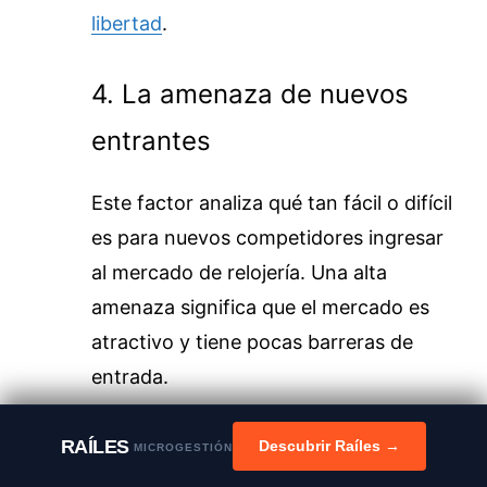
libertad
.
4. La amenaza de nuevos
entrantes
Este factor analiza qué tan fácil o difícil
es para nuevos competidores ingresar
al mercado de relojería. Una alta
amenaza significa que el mercado es
atractivo y tiene pocas barreras de
entrada.
Aspectos a considerar:
RAÍLES
Descubrir Raíles →
MICROGESTIÓN
¿Qué tan costoso es iniciar