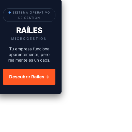
●
SISTEMA OPERATIVO
DE GESTIÓN
RAÍLES
MICROGESTIÓN
Tu empresa funciona
aparentemente, pero
realmente es un caos.
Descubrir Raíles →