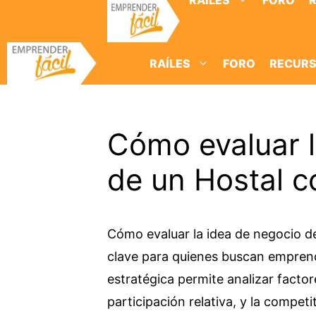
RAÍLES
FORO
Saltar
al
contenido
RAÍLES
FORO
RECUR
Cómo evaluar l
de un Hostal co
Cómo evaluar la idea de negocio de
clave para quienes buscan emprende
estratégica permite analizar facto
participación relativa, y la competi