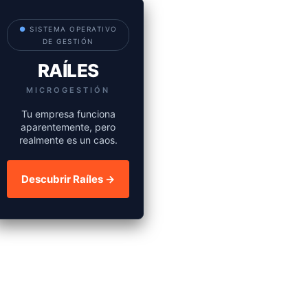
●
SISTEMA OPERATIVO
DE GESTIÓN
RAÍLES
MICROGESTIÓN
Tu empresa funciona
aparentemente, pero
realmente es un caos.
Descubrir Raíles →