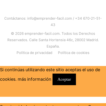
Contáctanos:
info@emprender-facil.com
/
+34 670-21-51-
43
© 2026
emprender-facil.com
. Todos los Derechos
Reservados. Calle Santa Hortensia 46c, 28002 Madrid.
España.
Política de privacidad
Política de cookies
Si continúas utilizando este sitio aceptas el uso de
cookies.
más información
Aceptar