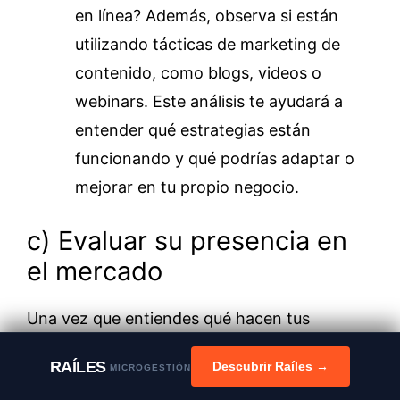
en línea? Además, observa si están
utilizando tácticas de marketing de
contenido, como blogs, videos o
webinars. Este análisis te ayudará a
entender qué estrategias están
funcionando y qué podrías adaptar o
mejorar en tu propio negocio.
c) Evaluar su presencia en
el mercado
Una vez que entiendes qué hacen tus
competidores, el siguiente paso es evaluar
RAÍLES
Descubrir Raíles →
MICROGESTIÓN
cómo se perciben en el mercado y cuál es su