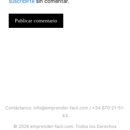
suscribirte
sin comentar.
Contáctanos:
info@emprender-facil.com
/
+34 670-21-51-
43
© 2026
emprender-facil.com
. Todos los Derechos