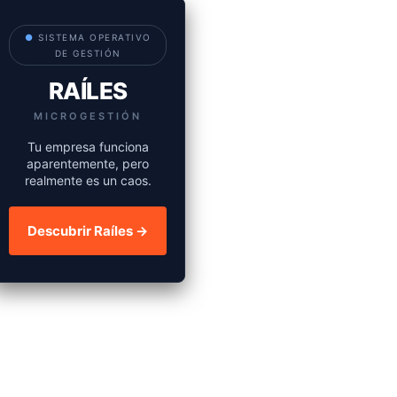
●
SISTEMA OPERATIVO
DE GESTIÓN
RAÍLES
MICROGESTIÓN
Tu empresa funciona
aparentemente, pero
realmente es un caos.
Descubrir Raíles →