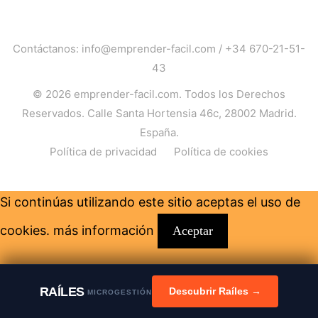
Contáctanos:
info@emprender-facil.com
/
+34 670-21-51-
43
© 2026
emprender-facil.com
. Todos los Derechos
Reservados. Calle Santa Hortensia 46c, 28002 Madrid.
España.
Política de privacidad
Política de cookies
Si continúas utilizando este sitio aceptas el uso de
cookies.
más información
Aceptar
RAÍLES
Descubrir Raíles →
MICROGESTIÓN
Su privacidad es importante para nosotros. Con su