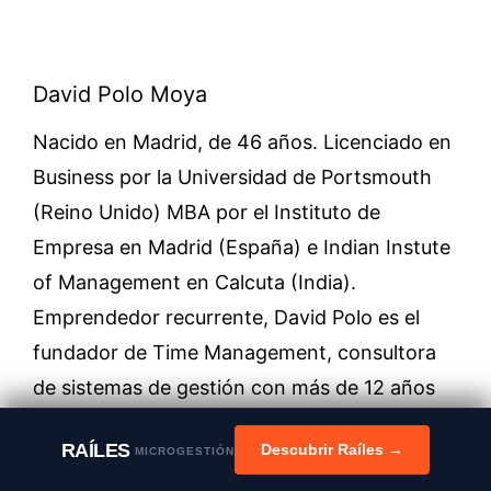
David Polo Moya
Nacido en Madrid, de 46 años. Licenciado en
Business por la Universidad de Portsmouth
(Reino Unido) MBA por el Instituto de
Empresa en Madrid (España) e Indian Instute
of Management en Calcuta (India).
Emprendedor recurrente, David Polo es el
fundador de Time Management, consultora
de sistemas de gestión con más de 12 años
de experiencia y por otro lado los blogs
RAÍLES
Descubrir Raíles →
MICROGESTIÓN
emprender-facil.com y gestionar-facil.com.