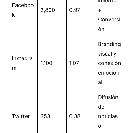
imiento
Faceboo
2,800
0.97
+
k
Conversi
ón
Branding
visual y
Instagra
1,100
1.07
conexión
m
emocion
al
Difusión
de
Twitter
353
0.38
noticias
o