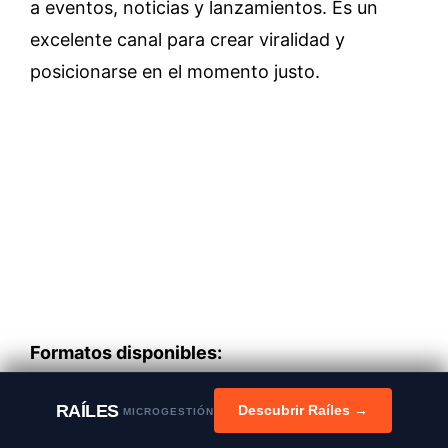
a eventos, noticias y lanzamientos. Es un
excelente canal para crear viralidad y
posicionarse en el momento justo.
Formatos disponibles:
RAÍLES
Tweets promocionados:
Aparecen en
Descubrir Raíles →
MICROGESTIÓN
los timelines de usuarios fuera de tus