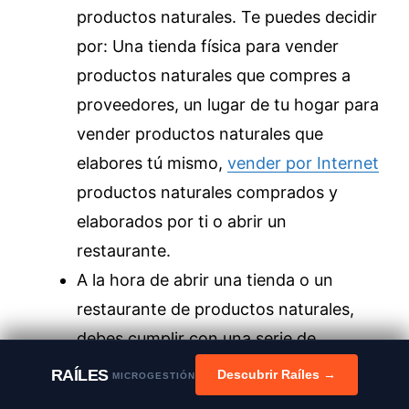
productos naturales. Te puedes decidir
por: Una tienda física para vender
productos naturales que compres a
proveedores, un lugar de tu hogar para
vender productos naturales que
elabores tú mismo,
vender por Internet
productos naturales comprados y
elaborados por ti o abrir un
restaurante.
A la hora de abrir una tienda o un
restaurante de productos naturales,
debes cumplir con una serie de
requisitos legales. Por ello, es
RAÍLES
Descubrir Raíles →
MICROGESTIÓN
recomendable una asesoría integral.