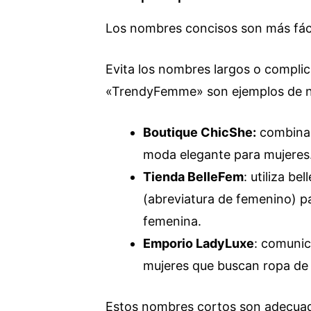
Los nombres concisos son más fáci
Evita los nombres largos o compl
«TrendyFemme» son ejemplos de no
Boutique ChicShe:
combina c
moda elegante para mujeres
Tienda BelleFem
: utiliza be
(abreviatura de femenino) pa
femenina.
Emporio LadyLuxe
: comunic
mujeres que buscan ropa de a
Estos nombres cortos son adecu