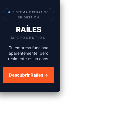
●
SISTEMA OPERATIVO
DE GESTIÓN
RAÍLES
MICROGESTIÓN
Tu empresa funciona
aparentemente, pero
realmente es un caos.
Descubrir Raíles →