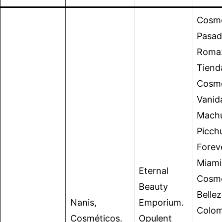
Cosmé
Pasad
Roma
Tiend
Cosmé
Vanid
Mach
Picch
Forev
Miami
Eternal
Cosme
Beauty
Belle
Nanis,
Emporium.
Colom
Cosméticos.
Opulent