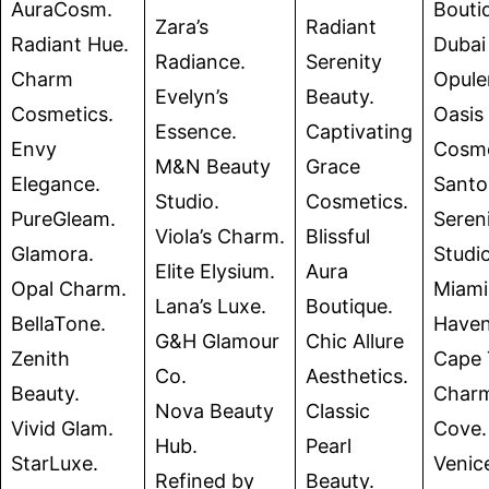
AuraCosm.
Bouti
Zara’s
Radiant
Radiant Hue.
Dubai
Radiance.
Serenity
Charm
Opule
Evelyn’s
Beauty.
Cosmetics.
Oasis
Essence.
Captivating
Envy
Cosme
M&N Beauty
Grace
Elegance.
Santor
Studio.
Cosmetics.
PureGleam.
Seren
Viola’s Charm.
Blissful
Glamora.
Studio
Elite Elysium.
Aura
Opal Charm.
Miami
Lana’s Luxe.
Boutique.
BellaTone.
Haven
G&H Glamour
Chic Allure
Zenith
Cape
Co.
Aesthetics.
Beauty.
Char
Nova Beauty
Classic
Vivid Glam.
Cove.
Hub.
Pearl
StarLuxe.
Venic
Refined by
Beauty.