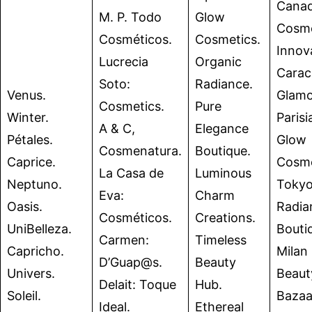
Canad
M. P. Todo
Glow
Cosme
Cosméticos.
Cosmetics.
Innov
Lucrecia
Organic
Carac
Soto:
Radiance.
Venus.
Glamo
Cosmetics.
Pure
Winter.
Parisi
A & C,
Elegance
Pétales.
Glow
Cosmenatura.
Boutique.
Caprice.
Cosme
La Casa de
Luminous
Neptuno.
Toky
Eva:
Charm
Oasis.
Radia
Cosméticos.
Creations.
UniBelleza.
Bouti
Carmen:
Timeless
Capricho.
Milan
D’Guap@s.
Beauty
Univers.
Beaut
Delait: Toque
Hub.
Soleil.
Bazaa
Ideal.
Ethereal