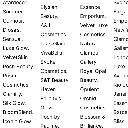
Atardecer.
Sydn
Elysian
Essence
Summer.
Elega
Beauty.
Emporium.
Galmour.
Empor
A&J
Velvet Luxe
Diosa’s.
New 
Cosmetics.
Cosmetics.
Sensual.
Glamo
Lila’s Glamour.
Natural
Luxe Glow.
Galler
VivaBella.
Glamour
VelvetSkin.
Lond
Evoke
Gallery.
Posh Beauty.
Luxe
Cosmetics.
Royal Opal
Prism
Avenu
S&T Beauty
Beauty.
Cosmetics.
Rio d
Haven.
Opulent
Glamify.
Janei
Felicity’s
Orchid
Silk Glow.
Essent
Glow.
Cosmetics.
BloomBlend.
Barce
Posh by
Blossom &
Iconic Glow
Bliss
Pauline.
Brilliance.