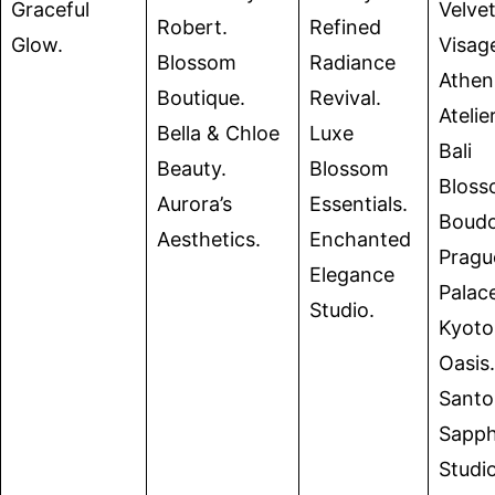
Graceful
Velve
Robert.
Refined
Glow.
Visag
Blossom
Radiance
Athen
Boutique.
Revival.
Atelier
Bella & Chloe
Luxe
Bali
Beauty.
Blossom
Blos
Aurora’s
Essentials.
Boudo
Aesthetics.
Enchanted
Pragu
Elegance
Palac
Studio.
Kyoto
Oasis.
Santor
Sapph
Studio