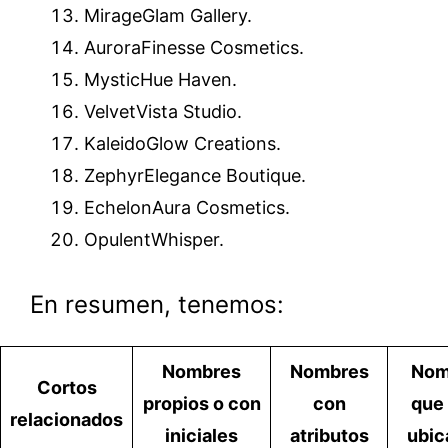
MirageGlam Gallery.
AuroraFinesse Cosmetics.
MysticHue Haven.
VelvetVista Studio.
KaleidoGlow Creations.
ZephyrElegance Boutique.
EchelonAura Cosmetics.
OpulentWhisper.
En resumen, tenemos:
Nombres
Nombres
Nom
Cortos
propios o con
con
que
relacionados
iniciales
atributos
ubic