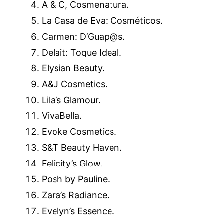
A & C, Cosmenatura.
La Casa de Eva: Cosméticos.
Carmen: D’Guap@s.
Delait: Toque Ideal.
Elysian Beauty.
A&J Cosmetics.
Lila’s Glamour.
VivaBella.
Evoke Cosmetics.
S&T Beauty Haven.
Felicity’s Glow.
Posh by Pauline.
Zara’s Radiance.
Evelyn’s Essence.