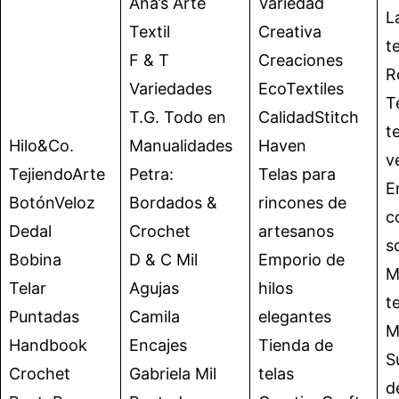
Ana’s Arte
Variedad
L
Textil
Creativa
t
F & T
Creaciones
R
Variedades
EcoTextiles
T
T.G. Todo en
CalidadStitch
t
Hilo&Co.
Manualidades
Haven
v
TejiendoArte
Petra:
Telas para
E
BotónVeloz
Bordados &
rincones de
c
Dedal
Crochet
artesanos
s
Bobina
D & C Mil
Emporio de
M
Telar
Agujas
hilos
t
Puntadas
Camila
elegantes
M
Handbook
Encajes
Tienda de
S
Crochet
Gabriela Mil
telas
d