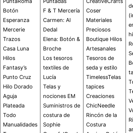
PuntaRoma
Puntadas
CreativeCrafts
d
Botón
F & T Mercería
Coser
(
Esperanza
Carmen: Al
Materiales
e
Mercerie
Dedal
Preciosos
h
Trazos
Elena: Botón &
Boutique Hilos
R
Casa Luna
Broche
Artesanales
S
Hilos
Los tesoros
Tesoros de
B
Fantasy’s
textiles de
seda y estilo
t
Punto Cruz
Lucía
TimelessTelas
T
Hilo Dorado
Telas y
tapices
T
Aguja
nociones EM
Creaciones
V
Plateada
Suministros de
ChicNeedle
V
Todo
costura de
Rincón de la
R
Manualidades
Sophie
Costura
a