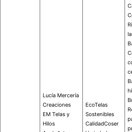
C
C
R
l
B
C
c
c
B
h
Lucía Mercería
B
Creaciones
EcoTelas
R
EM Telas y
Sostenibles
p
Hilos
CalidadCoser
p