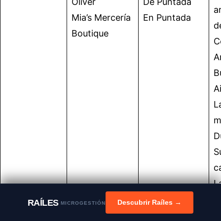
Oliver
De Puntada
a
Mia’s Mercería
En Puntada
d
Boutique
C
A
B
A
L
m
D
S
c
L
E
RAÍLES
Descubrir Raíles →
MICROGESTIÓN
l