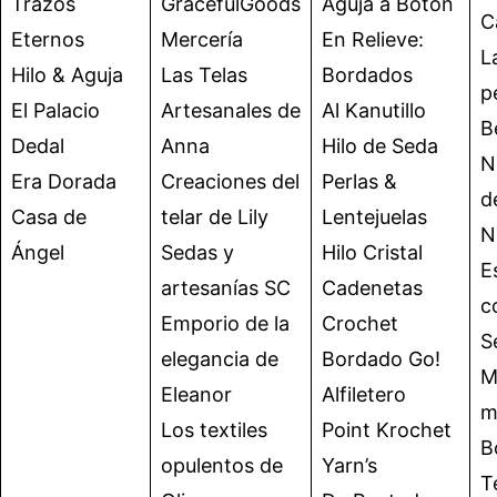
Trazos
GracefulGoods
Aguja a Botón
C
Eternos
Mercería
En Relieve:
L
Hilo & Aguja
Las Telas
Bordados
p
El Palacio
Artesanales de
Al Kanutillo
B
Dedal
Anna
Hilo de Seda
N
Era Dorada
Creaciones del
Perlas &
d
Casa de
telar de Lily
Lentejuelas
N
Ángel
Sedas y
Hilo Cristal
E
artesanías SC
Cadenetas
c
Emporio de la
Crochet
S
elegancia de
Bordado Go!
M
Eleanor
Alfiletero
m
Los textiles
Point Krochet
B
opulentos de
Yarn’s
T